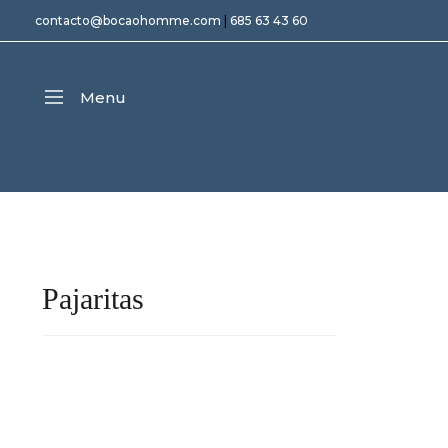
contacto@bocaohomme.com
|
685 63 43 60
Menu
Pajaritas