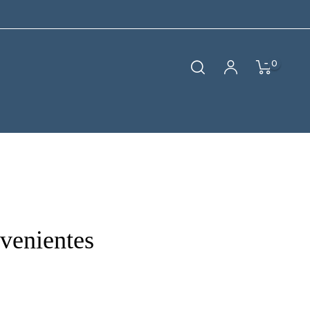
0
nvenientes