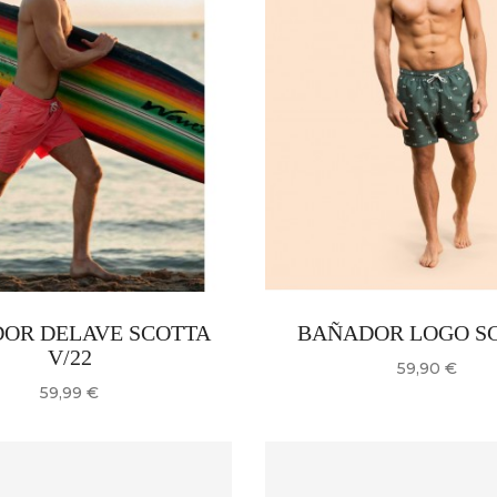
OR DELAVE SCOTTA
BAÑADOR LOG
V/22
Precio
59,90 €
Precio
59,99 €