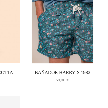
O SCOTTA
BAÑADOR HARRY´S 1982
Precio
59,00 €