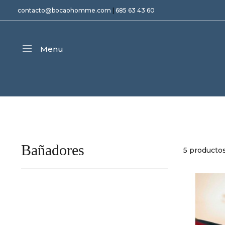
contacto@bocaohomme.com
|
685 63 43 60
Menu
Bañadores
5 producto