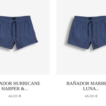
ADOR HURRICANE
BAÑADOR MARB
HARPER &...
LUNA...
Precio
Precio
45,00 €
45,00 €